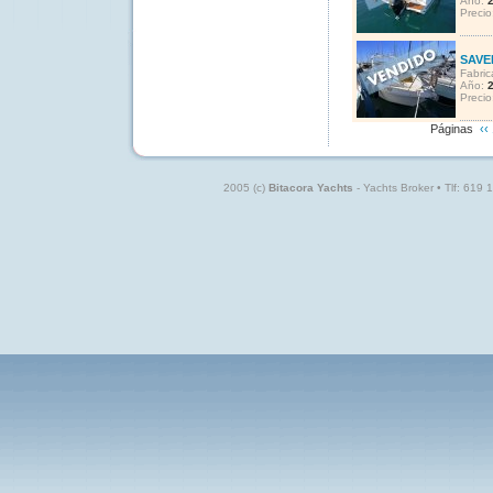
Año:
Precio
SAVE
Fabric
Año:
Precio
Páginas
‹‹
2005 (c)
Bitacora Yachts
- Yachts Broker • Tlf: 619