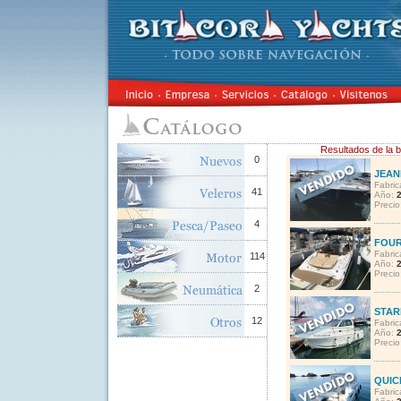
Resultados de la 
0
JEAN
Fabric
41
Año:
Precio
4
FOUR
Fabric
114
Año:
Precio
2
STAR
12
Fabric
Año:
Precio
QUIC
Fabric