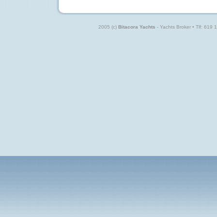
2005 (c)
Bitacora Yachts
- Yachts Broker • Tlf: 619